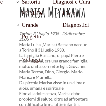
ne
Sartoria
Diagnosi e Cura
Marisa Miyakawa
MaMaDè
I Test
Grande
Diagnostici
Torino, 31 luglio 1938 - 26 dicembre
Progetto
2003
Maria Luisa (Marisa) Bassano nacque
-
a Torino il 31 luglio 1938.
La famiglia Bassano, di papà Piero e
Villaggio
mamma Pina, era una grande famiglia,
molto unita, con sette figli: Giovanni,
Maria Teresa, Dino, Giorgio, Mario,
Marisa e Mariella.
Da piccola Marisa visse in un clima di
gioia, umana e spirituale.
Fino all'adolescenza, Marisa ebbe
problemi di salute, oltre ad affrontare
con difficoltà le malattie infantili,