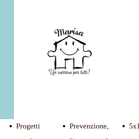
Marisa: Un Sorriso Per Tutti
Progetti
Prevenzione,
5x