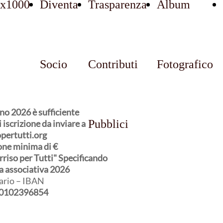
x1000
Diventa
Trasparenza
Album
Socio
Contributi
Fotografico
nno 2026 è sufficiente
Pubblici
iscrizione da inviare a
pertutti.org
one minima di €
rriso per Tutti" Specificando
 associativa 2026
cario – IBAN
0102396854