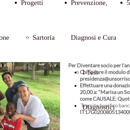
Progetti
Prevenzione,
5
one
Sartoria
Diagnosi e Cura
Per Diventare socio per l'a
MaMaDè
I Test
Compilare il modulo di 
presidenza@unsorriso
Effettuare una donazi
20,00 a: “Marisa un So
come CAUSALE: Quota
Tramite bonifico ban
Grande
Diagnostici
IT17G020080513400