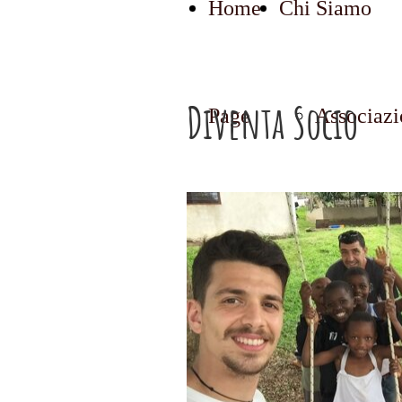
Home
Chi Siamo
Diventa Socio
Page
Associazi
Statuto
Marisa